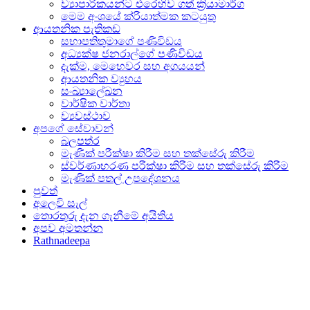
ව්‍යාපාරිකයන්ට එරෙහිව ගත් ක්‍රියාමාර්ග
මෙම අංශයේ ක්රියාත්මක කටයුතු
ආයතනික පැතිකඩ
සභාපතිතුමාගේ පණිවිඩය
අධ්‍යක්ෂ ජනරාල්ගේ පණිවිඩය
දැක්ම, මෙහෙවර සහ අගයයන්
ආයතනික ව්‍යුහය
සංඛ්‍යාලේඛන
වාර්ෂික වාර්තා
ව්‍යවස්ථාව
අපගේ සේවාවන්
බලපත්ර
මැණික් පරීක්ෂා කිරීම සහ තක්සේරු කිරීම
ස්වර්ණාභරණ පරීක්ෂා කිරීම සහ තක්සේරු කිරීම
මැණික් පතල් උපදේශනය
පුවත්
අලෙවි සැල්
තොරතුරු දැන ගැනීමේ අයිතිය
අපව අමතන්න
Rathnadeepa