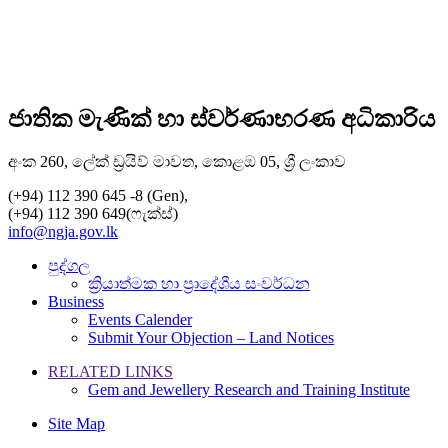
ජාතික මැණික් හා ස්වර්ණාභරණ අධිකාරිය
අංක 260, ලේක් ඩ්‍රයිව් මාවත, කොළඔ 05, ශ්‍රී ලංකාව
(+94) 112 390 645 -8 (Gen),
(+94) 112 390 649(ෆැක්ස්)
info@ngja.gov.lk
පුද්ගල
ක්‍රියාත්මක හා ප්‍රාදේශීය සංවර්ධන
Business
Events Calender
Submit Your Objection – Land Notices
RELATED LINKS
Gem and Jewellery Research and Training Institute
Site Map