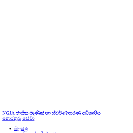
NGJA
ජාතික මැණික් හා ස්වර්ණාභරණ අධිකාරිය
තොරතුරු
සේවා
බලපත්‍ර