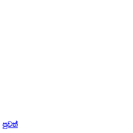
පුවත්