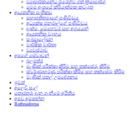
ව්‍යාපාරිකයන්ට එරෙහිව ගත් ක්‍රියාමාර්ග
මෙම අංශයේ ක්රියාත්මක කටයුතු
ආයතනික පැතිකඩ
සභාපතිතුමාගේ පණිවිඩය
අධ්‍යක්ෂ ජනරාල්ගේ පණිවිඩය
දැක්ම, මෙහෙවර සහ අගයයන්
ආයතනික ව්‍යුහය
සංඛ්‍යාලේඛන
වාර්ෂික වාර්තා
ව්‍යවස්ථාව
අපගේ සේවාවන්
බලපත්ර
මැණික් පරීක්ෂා කිරීම සහ තක්සේරු කිරීම
ස්වර්ණාභරණ පරීක්ෂා කිරීම සහ තක්සේරු කිරීම
මැණික් පතල් උපදේශනය
පුවත්
අලෙවි සැල්
තොරතුරු දැන ගැනීමේ අයිතිය
අපව අමතන්න
Rathnadeepa