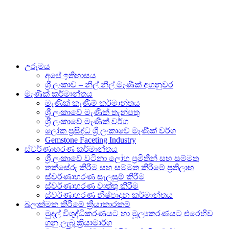
උරුමය
අපේ ඉතිහාසය
ශ්‍රී ලංකාව – නිල් නිල් මැණික් අගනුවර
මැණික් කර්මාන්තය
මැණික් කැණීම් කර්මාන්තය
ශ්‍රී ලංකාවේ මැණික් තැන්පතු
ශ්‍රී ලංකාවේ මැණික් වර්ග
ලෝක ප්‍රසිද්ධ ශ්‍රී ලංකාවේ මැණික් වර්ග
Gemstone Faceting Industry
ස්වර්ණාභරණ කර්මාන්තය
ශ්‍රී ලංකාවේ වටිනා ලෝහ ප්‍රමිතීන් සහ සම්මත
තක්සේරු කිරීම සහ සම්මත කිරීමේ ප්‍රතිලාභ
ස්වර්ණාභරණ සැලසුම් කිරීම
ස්වර්ණාභරණ වාත්තු කිරීම
ස්වර්ණාභරණ නිෂ්පාදන කර්මාන්තය
බලාත්මක කිරීමේ ක්‍රියාකාරකම්
මුදල් විශුද්ධිකරණයට හා මූල්‍යකරණයට එරෙහිව
ගනු ලැබූ ක්‍රියාමාර්ග