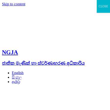
Skip to content
CLOSE
NGJA
ජාතික මැණික් හා ස්වර්ණාභරණ අධිකාරිය
English
සිංහල
தமிழ்