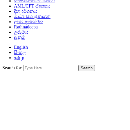
සහතිකපත් පරීක්ෂාව
AML/CFT ඒකකය
දින දර්ශනය
මාධ්‍ය සහ ප්‍රකාශන
අපව අමතන්න
Rathnadeepa
උරුමය
දැනුම
English
සිංහල
தமிழ்
Search for: