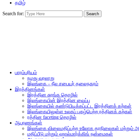
தமிழ்
Search for:
பாரம்பரியம்
நமது வரலாறு
இலங்கை – நீல சபையர் தலைநகரம்
இரத்தினங்கள்
இரத்தின சுரங்க தொழில்
இலங்கையின் இரத்தின வைப்பு
இலங்கையில் கண்டுபிடிக்கப்பட்ட இரத்தினக் கற்கள்
இலங்கையிலுள்ள உலகப் புகழ்பெற்ற ரத்தினக் கற்கள்
ரத்தின faceting தொழில்
ஆபரணங்கள்
இலங்கை விலைமதிப்பற்ற உலோக தரநிலைகள் மற்றும்
மதிப்பீடு மற்றும் ஹால்மார்க்கிங் நன்மைகள்