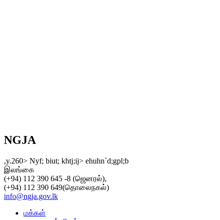
NGJA
,y.260> Nyf; biut; khtj;ij> ehuhn`d;gpl;b
இலங்கை
(+94) 112 390 645 -8 (ஜெனரல்),
(+94) 112 390 649(தொலைநகல்)
info@ngja.gov.lk
மக்கள்