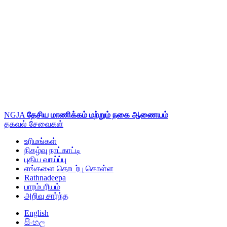
NGJA
தேசிய மாணிக்கம் மற்றும் நகை ஆணையம்
தகவல்
சேவைகள்
உரிமங்கள்
நிகழ்வு நாட்காட்டி
புதிய வாய்ப்பு
எங்களை தொடர்பு கொள்ள
Rathnadeepa
பாரம்பரியம்
அறிவு சார்ந்த
English
සිංහල