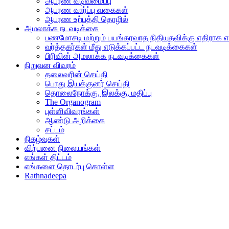
ஆபரண வடிவமைப்பு
ஆபரண வார்ப்பு வகைகள்
ஆபரண உற்பத்தி தொழில்
அமலாக்க நடவடிக்கை
பணமோசடி மற்றும் பயங்கரவாத நிதியுதவிக்கு எதிராக எ
வர்த்தகர்கள் மீது எடுக்கப்பட்ட நடவடிக்கைகள்
பிரிவின் அமலாக்க நடவடிக்கைகள்
நிறுவன விவரம்
தலைவரின் செய்தி
பொது இயக்குனர் செய்தி
தொலைநோக்கு, இலக்கு, மதிப்பு
The Organogram
புள்ளிவிவரங்கள்
ஆண்டு அறிக்கை
சட்டம்
நிகழ்வுகள்
விற்பனை நிலையங்கள்
எங்கள் திட்டம்
எங்களை தொடர்பு கொள்ள
Rathnadeepa