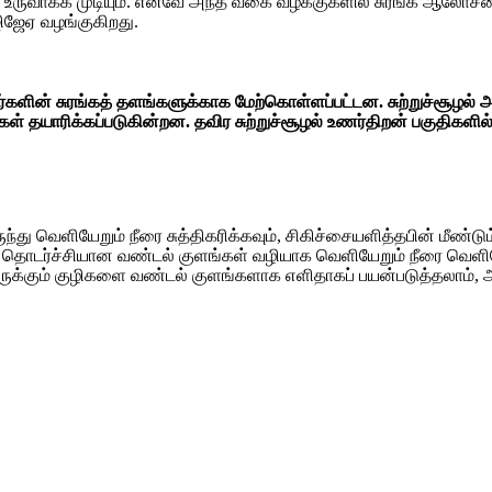
களை உருவாக்க முடியும். எனவே அந்த வகை வழக்குகளில் சுரங்க ஆலோசன
ஜேஏ வழங்குகிறது.
வர்களின் சுரங்கத் தளங்களுக்காக மேற்கொள்ளப்பட்டன. சுற்றுச்சூ
 தயாரிக்கப்படுகின்றன. தவிர சுற்றுச்சூழல் உணர்திறன் பகுதிகளில் நட
ு வெளியேறும் நீரை சுத்திகரிக்கவும், சிகிச்சையளித்தபின் மீண்டும்
தொடர்ச்சியான வண்டல் குளங்கள் வழியாக வெளியேறும் நீரை வெளியேற்ற
ு இருக்கும் குழிகளை வண்டல் குளங்களாக எளிதாகப் பயன்படுத்தலாம்