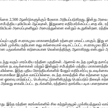
கை 2,500 ஆண்டுகளுக்கும் மேலாக அறியப்படுகிறது, இன்று அவை நாட்
 சமீபத்திய புவியியல் ஆய்வுகள், இதுவரை எதிர்பார்க்கப்பட்டதை விட ரத
ுவியியல் அமைப்புகளிலும் அமைந்துள்ளன என்றும் கூறுகின்றன. ரத்தின
 செய்யும் பகுதி சபராகமுவ மாகாணத்தின் ரத்னபுரா மாவட்டமாகும், இது
யின் முக்கிய நதியான கலு கங்கையால் வடிகட்டப்பட்ட சபராகமுவ நீர்ப்ப
ன பருவங்களில் கடுமையான வெள்ளத்திற்கு ஆளாகிறது என்பதும் ஆர்வ
டந்து வரும் பாரம்பரிய ரத்தின பகுதிகள். ஆனால் கடந்த மூன்று தசா
 சுரங்க நடவடிக்கைகள் மற்றும் இன்னும் சமீபத்தில் மத்திய மாகாணத்
படவில்லை. இந்த புதிய பிராந்தியங்களில் மேலும் எதிர்பார்ப்பு நடவடி
 இருக்க வாய்ப்பில்லை. கடந்த காலத்தில் சில கற்களை உருவாக்
 ஓரளவு மாற்றப்பட்ட பெக்மாடிட்டுகளிலிருந்து பெறப்படும் நிலவுக் 
ன, அல்லது கைவிடப்பட்ட தடங்களில், ரத்தினம் தாங்கிய படிக பாறை
து. இந்த ரத்தின சுரங்கங்களில் சில சுற்றுச்சூழல் முக்கியத்துவம்