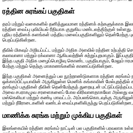
ரத்தின சுரங்கப் பகுதிகள்
தரம் மற்றும் வகைகளில் தனித்துவமான ரத்தினக் கற்களுக்காக இலங்
ரத்தின வைப்பு புவியியல் ரீதியாக குறுகிய மண்டலத்திற்குள் உள்ளது.
புதிய ரத்தினக் களங்கள் மத்திய மலைப்பகுதிகளிலும் தென்மேற்கு ப
பெறப்படுகின்றன.
தீவில் மிகவும் அறியப்பட்ட மற்றும் அதிக அளவில் ரத்தின உற்பத்தி
கலாவானா மற்றும் ரக்வானா ஆகியவற்றின் சுற்றுப்புறமாகும். இப்பகுதி
இந்த பகுதி அதிக மழைப்பொழிவு கொண்ட பகுதியாகும், மேலும் ஈரமா
மேற்கு மற்றும் தெற்கு மாகாணங்களில் காணப்படுகின்றன.
இந்த பகுதிகள் அனைத்தும் பல நூற்றாண்டுகளாக ரத்தின சுரங்கம் ந
ஒக்காம்பிட்டியாவின் அருகிலுள்ள மெனிக் கங்காவின் மேல்புறத்தில்
தாங்கும் பகுதிகள் தீவின் தென்மேற்குத் துறையுடன் மட்டுப்படுத்தப்
அவை சபராகமுவ சரளைகளைப் போல விரிவானதாகவோ அல்லது வளமாகவோ
மஸ்கெலியா மற்றும் கண்டி மாவட்டம். அம்பலங்கொடவுக்கு அருகிலுள்ள
மற்றும் நீரோடைகளின் வண்டல் வைப்புகளிலிருந்து பெறப்படுகின்ற
மாணிக்க சுரங்க மற்றும் முக்கிய பகுதிகள்
இலங்கையில் ரத்தின சுரங்கம் நாட்டின் பல பகுதிகளில் பரவலாக உள்ள