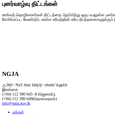
புனர்வாழ்வு திட்டங்கள்
சுரங்கத் தொழிலாளர்கள் திட்டத்தை ஆரம்பித்து ஒரு பயனுள்ள புனர
சேமிக்கப்பட வேண்டும். சுரங்க உரிமத்தின் உரிம நிபந்தனைகளுக்கும
NGJA
,y.260> Nyf; biut; khtj;ij> ehuhn`d;gpl;b
இலங்கை
(+94) 112 390 645 -8 (ஜெனரல்),
(+94) 112 390 649(தொலைநகல்)
info@ngja.gov.lk
மக்கள்