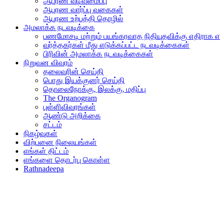
ஆபரண வடிவமைப்பு
ஆபரண வார்ப்பு வகைகள்
ஆபரண உற்பத்தி தொழில்
அமலாக்க நடவடிக்கை
பணமோசடி மற்றும் பயங்கரவாத நிதியுதவிக்கு எதிராக எ
வர்த்தகர்கள் மீது எடுக்கப்பட்ட நடவடிக்கைகள்
பிரிவின் அமலாக்க நடவடிக்கைகள்
நிறுவன விவரம்
தலைவரின் செய்தி
பொது இயக்குனர் செய்தி
தொலைநோக்கு, இலக்கு, மதிப்பு
The Organogram
புள்ளிவிவரங்கள்
ஆண்டு அறிக்கை
சட்டம்
நிகழ்வுகள்
விற்பனை நிலையங்கள்
எங்கள் திட்டம்
எங்களை தொடர்பு கொள்ள
Rathnadeepa