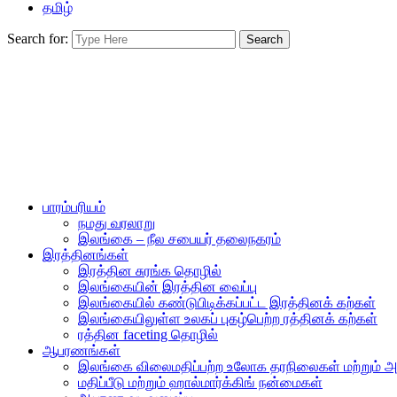
தமிழ்
Search for:
பாரம்பரியம்
நமது வரலாறு
இலங்கை – நீல சபையர் தலைநகரம்
இரத்தினங்கள்
இரத்தின சுரங்க தொழில்
இலங்கையின் இரத்தின வைப்பு
இலங்கையில் கண்டுபிடிக்கப்பட்ட இரத்தினக் கற்கள்
இலங்கையிலுள்ள உலகப் புகழ்பெற்ற ரத்தினக் கற்கள்
ரத்தின faceting தொழில்
ஆபரணங்கள்
இலங்கை விலைமதிப்பற்ற உலோக தரநிலைகள் மற்றும்
மதிப்பீடு மற்றும் ஹால்மார்க்கிங் நன்மைகள்