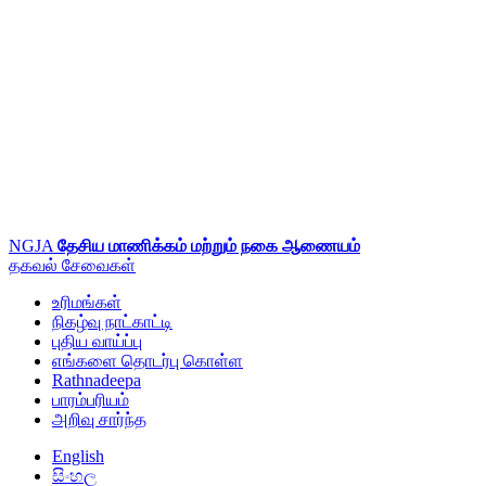
NGJA
தேசிய மாணிக்கம் மற்றும் நகை ஆணையம்
தகவல்
சேவைகள்
உரிமங்கள்
நிகழ்வு நாட்காட்டி
புதிய வாய்ப்பு
எங்களை தொடர்பு கொள்ள
Rathnadeepa
பாரம்பரியம்
அறிவு சார்ந்த
English
සිංහල