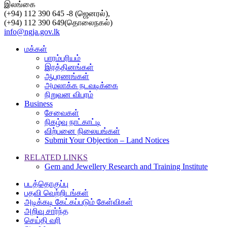
இலங்கை
(+94) 112 390 645 -8 (ஜெனரல்),
(+94) 112 390 649(தொலைநகல்)
info@ngja.gov.lk
மக்கள்
பாரம்பரியம்
இரத்தினங்கள்
ஆபரணங்கள்
அமலாக்க நடவடிக்கை
நிறுவன விபரம்
Business
சேவைகள்
நிகழ்வு நாட்காட்டி
விற்பனை நிலையங்கள்
Submit Your Objection – Land Notices
RELATED LINKS
Gem and Jewellery Research and Training Institute
படத்தொகுப்பு
பதவி வெற்றிடங்கள்
அடிக்கடி கேட்கப்படும் கேள்விகள்
அறிவு சார்ந்த
செய்தி வரி