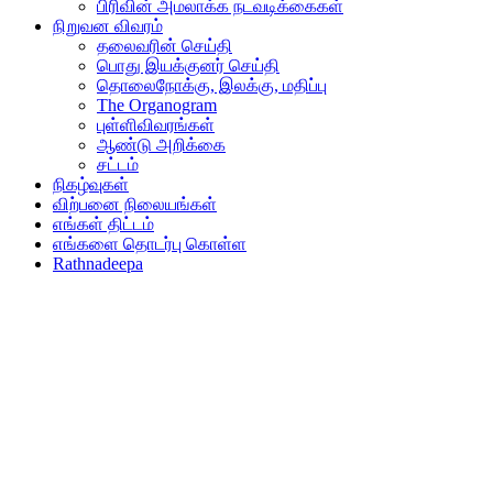
பிரிவின் அமலாக்க நடவடிக்கைகள்
நிறுவன விவரம்
தலைவரின் செய்தி
பொது இயக்குனர் செய்தி
தொலைநோக்கு, இலக்கு, மதிப்பு
The Organogram
புள்ளிவிவரங்கள்
ஆண்டு அறிக்கை
சட்டம்
நிகழ்வுகள்
விற்பனை நிலையங்கள்
எங்கள் திட்டம்
எங்களை தொடர்பு கொள்ள
Rathnadeepa