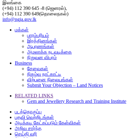
இலங்கை
(+94) 112 390 645 -8 (ஜெனரல்),
(+94) 112 390 649(தொலைநகல்)
info@ngja.gov.lk
மக்கள்
பாரம்பரியம்
இரத்தினங்கள்
ஆபரணங்கள்
அமலாக்க நடவடிக்கை
நிறுவன விபரம்
Business
சேவைகள்
நிகழ்வு நாட்காட்டி
விற்பனை நிலையங்கள்
Submit Your Objection – Land Notices
RELATED LINKS
Gem and Jewellery Research and Training Institute
படத்தொகுப்பு
பதவி வெற்றிடங்கள்
அடிக்கடி கேட்கப்படும் கேள்விகள்
அறிவு சார்ந்த
செய்தி வரி