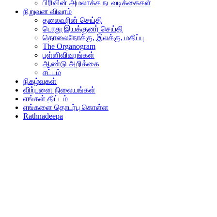
பிரிவின் அமலாக்க நடவடிக்கைகள்
நிறுவன விவரம்
தலைவரின் செய்தி
பொது இயக்குனர் செய்தி
தொலைநோக்கு, இலக்கு, மதிப்பு
The Organogram
புள்ளிவிவரங்கள்
ஆண்டு அறிக்கை
சட்டம்
நிகழ்வுகள்
விற்பனை நிலையங்கள்
எங்கள் திட்டம்
எங்களை தொடர்பு கொள்ள
Rathnadeepa